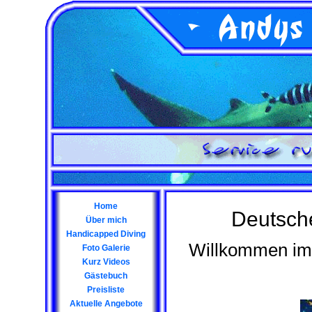
Home
Deutsch
Über mich
Handicapped Diving
Willkommen im 
Foto Galerie
Kurz Videos
Gästebuch
Preisliste
Aktuelle Angebote